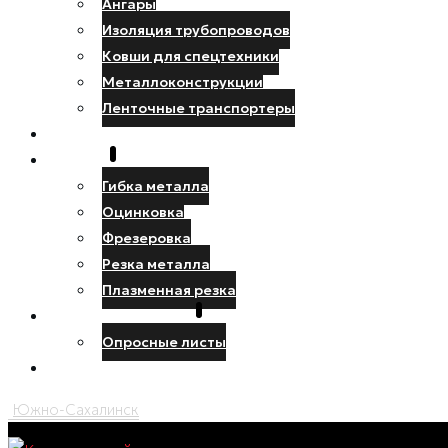
Ангары
Изоляция трубопроводов
Ковши для спецтехники
Металлоконструкции
Ленточные транспортеры
НАШИ РАБОТЫ
УСЛУГИ
Гибка металла
Оцинковка
Фрезеровка
Резка металла
Плазменная резка
ПРОЕКТИРОВЩИКУ
Опросные листы
КОНТАКТЫ
Южно-Сахалинск