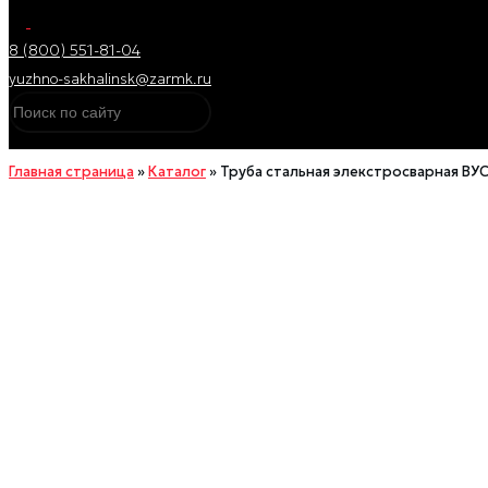
8 (800) 551-81-04
yuzhno-sakhalinsk@zarmk.ru
Главная страница
»
Каталог
»
Труба стальная элекстросварная ВУС